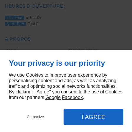
HEURES D'OUVERTURE :
Lun - Ven
09h - 18h
Sam - Dim
Fermé
À PROPOS
Accueil
Mentions légales
Contactez-nous
Plan du site
Your privacy is our priority
SUIVEZ-NOUS :
We use Cookies to improve user experience by
personalising content and ads, as well as analyzing
traffic and optimizing social networks functionalities.
By clicking "I Agree" you consent to the use of Cookies
from our partners
Google
Facebook
.
Creer son site internet pro Strasbourg
I AGREE
Customize
Contactez-nous
Menu
Appel
Plan